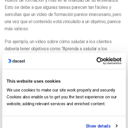
vídeos de formación y más en la finalidad de su enseñanza.
Esto se debe a que algunas tareas parecen tan fáciles y
sencillas que un vídeo de formación parece innecesario, pero
una vez que el contenido está vinculado a un objetivo, parece
más valioso.
Por ejemplo, un vídeo sobre cómo saludar a los clientes
debería tener objetivos como “Aprenda a saludar a los
clientes con la jerga específica de la marca” o “Aprenda a
romper el hielo para hacer una venta”.
Adoptar este tipo de enfoque hará que toda la presentación
This website uses cookies
de la formación sea más fácil de seguir y ayudará a mantener
We use cookies to make our site work properly and securely.
el interés del espectador. Además, al enumerar los objetivos
Cookies also enable us to get you the best experience on our
de cada contenido, te ayudará a ti, como creador, a mantenerte
website, adding relevant services and enriched content.
más centrado e intencionado.
Fácil acceso
Show details
Por supuesto, querrás mantener tu vídeo a salvo de