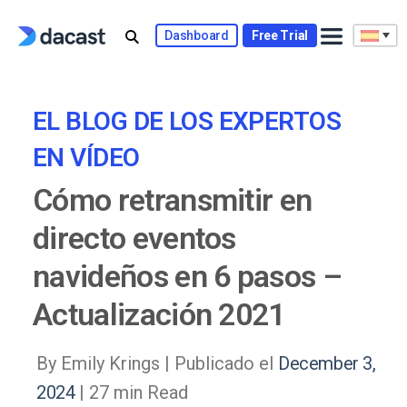
Skip
to
Dashboard
Free Trial
content
EL BLOG DE LOS EXPERTOS
EN VÍDEO
Cómo retransmitir en
directo eventos
navideños en 6 pasos –
Actualización 2021
By Emily Krings |
Publicado el
December 3,
2024
| 27 min Read