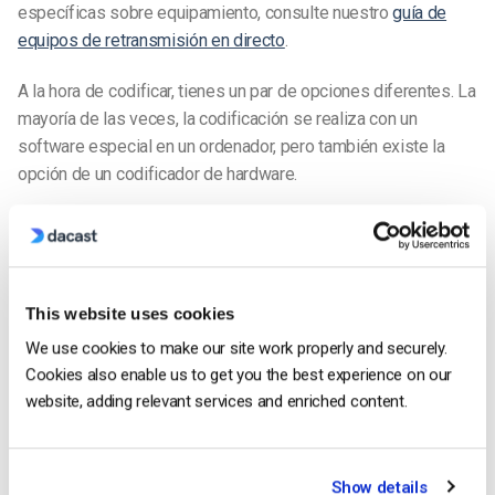
específicas sobre equipamiento, consulte nuestro
guía de
equipos de retransmisión en directo
.
A la hora de codificar, tienes un par de opciones diferentes. La
mayoría de las veces, la codificación se realiza con un
software especial en un ordenador, pero también existe la
opción de un codificador de hardware.
Si optas por la codificación por software, un portátil de
potencia moderada debería ser adecuado para la mayoría de
las retransmisiones en directo. Tendrás que instalar
software
de codificación
directamente en este portátil. Hay una gran
This website uses cookies
variedad de
paquetes de software de codificación
disponible.
We use cookies to make our site work properly and securely.
Recomendamos empezar con OBS Studio, que es un
Cookies also enable us to get you the best experience on our
codificador de software gratuito y de código abierto.
website, adding relevant services and enriched content.
Un elemento fundamental para retransmitir en directo un
evento festivo es la conexión a Internet. Necesitarás una
Show details