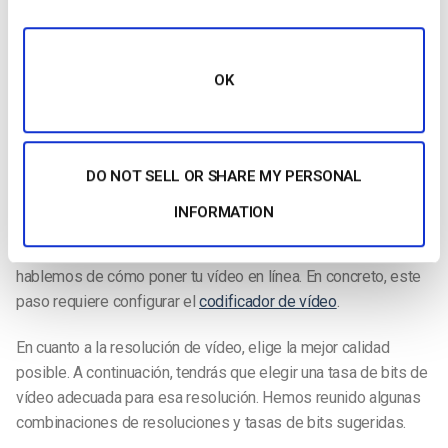
conexión a Internet rápida y fiable para retransmitir en directo.
Internet con conexión es lo mejor, pero el wifi puede ser una
alternativa adecuada.
OK
Si vas a retransmitir en directo eventos al aire libre, también
necesitarás equipos adicionales. Consulte nuestro especial
guía para la retransmisión en directo de eventos al aire libre
para más información.
DO NOT SELL OR SHARE MY PERSONAL
INFORMATION
4. Configure su codificador
Ahora que ya conocemos los aspectos básicos del equipo,
hablemos de cómo poner tu vídeo en línea. En concreto, este
paso requiere configurar el
codificador de vídeo
.
En cuanto a la resolución de vídeo, elige la mejor calidad
posible. A continuación, tendrás que elegir una tasa de bits de
vídeo adecuada para esa resolución. Hemos reunido algunas
combinaciones de resoluciones y tasas de bits sugeridas.