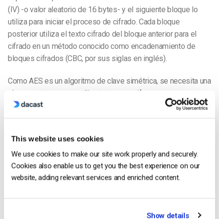
(IV) -o valor aleatorio de 16 bytes- y el siguiente bloque lo
utiliza para iniciar el proceso de cifrado. Cada bloque
posterior utiliza el texto cifrado del bloque anterior para el
cifrado en un método conocido como encadenamiento de
bloques cifrados (CBC, por sus siglas en inglés).
Como AES es un algoritmo de clave simétrica, se necesita una
clave secreta que se utiliza tanto para cifrar como para
descifrar. Esto significa que la emisora cifra el vídeo
utilizando la clave y el navegador del espectador lo descifra
utilizando la misma clave.
This website uses cookies
AES está muy extendido porque es fácil de implementar y lo
We use cookies to make our site work properly and securely.
suficientemente seguro para el uso general. El Gobierno de
Cookies also enable us to get you the best experience on our
EE.UU. incluso utiliza el algoritmo para cifrar datos sensibles,
website, adding relevant services and enriched content.
que es como la mayoría de los
gestión de derechos digitales
(DRM)
sistemas protegen los medios de comunicación. El
cifrado HLS AES 128 es fácil de implementar y, por tanto, de
Show details