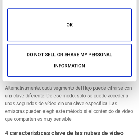
uso común.
Métodos de cifrado HLS
OK
Aunque el HLS admite el cifrado AES-128, hay dos formas
distintas de aplicar el estándar en la práctica.
Los organismos de radiodifusión pueden utilizar una clave
DO NOT SELL OR SHARE MY PERSONAL
para cifrar todo el flujo de vídeo, pero eso también significa
INFORMATION
que todo el flujo queda desprotegido si un tercero no
autorizado intercepta la clave secreta.
Alternativamente, cada segmento del flujo puede cifrarse con
una clave diferente. De ese modo, sólo se puede acceder a
unos segundos de vídeo sin una clave específica. Las
emisoras pueden elegir este método si el contenido de vídeo
que comparten es muy sensible.
4 características clave de las nubes de vídeo