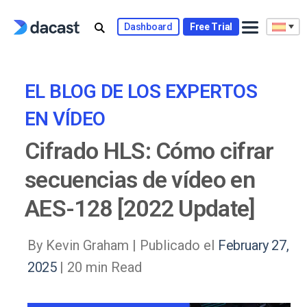
Skip
to
Dashboard
Free Trial
content
EL BLOG DE LOS EXPERTOS
EN VÍDEO
Cifrado HLS: Cómo cifrar
secuencias de vídeo en
AES-128 [2022 Update]
By Kevin Graham |
Publicado el
February 27,
2025
| 20 min Read