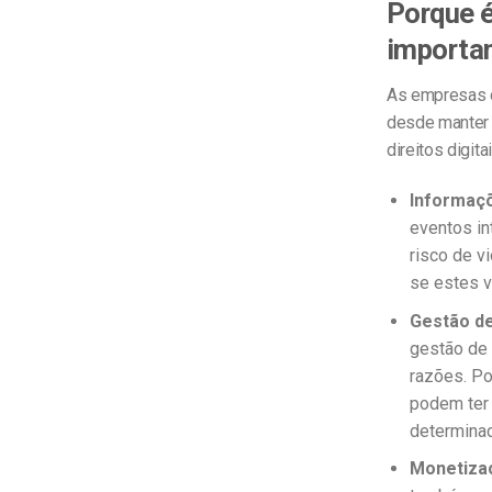
Porque é
importa
As empresas d
desde manter 
direitos digi
Informaçõ
eventos in
risco de v
se estes v
Gestão de 
gestão de 
razões.
Po
podem ter 
determinad
Monetiza