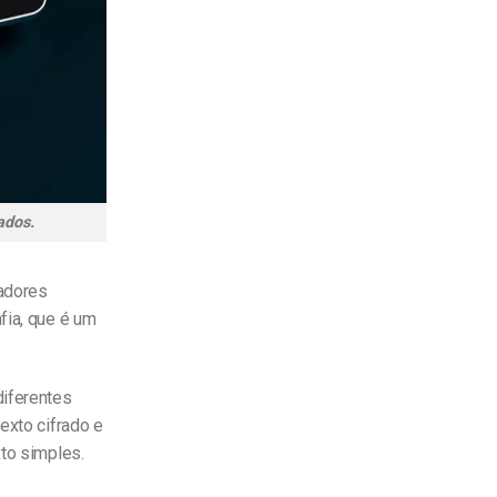
ados.
adores
fia, que é um
diferentes
exto cifrado e
xto simples.