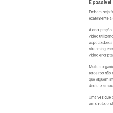
É possível
Embora seja f
exatamente a 
A encriptação
vídeo utiliza
espectadores 
streaming enc
vídeo encripta
Muitos organi
terceiros não
que alguém in
direto e a mos
Uma vez que o
em direto, o s