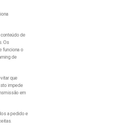
iona
o conteúdo de
s. Os
e funciona o
eaming de
vitar que
 Isto impede
ransmissão em
dos a pedido e
eitas.