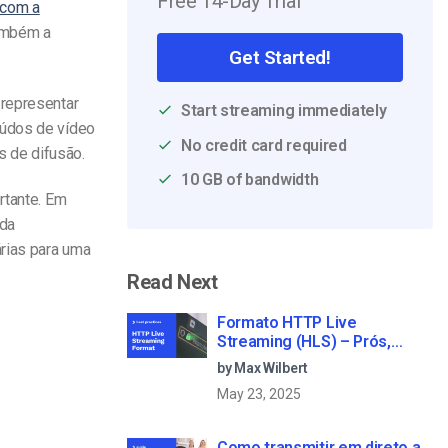
Free 14-Day Trial
 com a
também a
Get Started!
 representar
Start streaming immediately
eúdos de vídeo
No credit card required
s de difusão.
10 GB of bandwidth
rtante. Em
 da
árias para uma
Read Next
Formato HTTP Live
Streaming (HLS) – Prós,
contras e como funciona
by Max Wilbert
May 23, 2025
Como transmitir em direto a