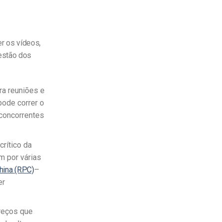
r os vídeos,
estão dos
ra reuniões e
pode correr o
 concorrentes
rítico da
m por várias
hina (RPC)
–
er
preços que