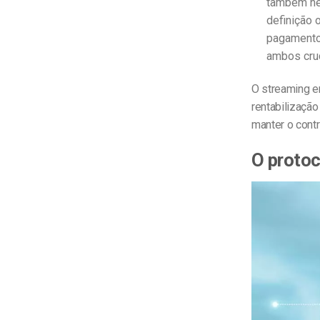
também nec
definição 
pagamento 
ambos cruc
O streaming en
rentabilização
manter o cont
O protoc