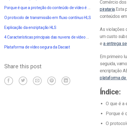
Comércio dos
Porque é que a proteção do conteúdo de vídeo é importante?
pirataria
.
Esta 
conteúdos em 
O protocolo de transmissão em fluxo contínuo HLS
Explicação da encriptação HLS
As violações 
um custo subs
4 Características principais das nuvens de vídeo seguras
e
a entrega se
Plataforma de vídeo segura da Dacast
Em primeiro lu
seguida, vamo
Share this post
encriptação AE
plataforma d
Índice:
O que é a 
Porque é q
O protoco