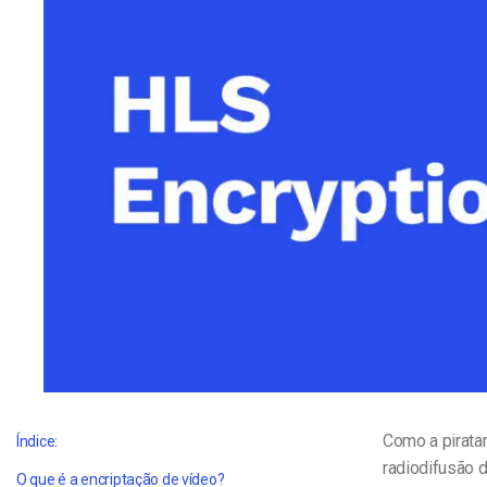
Alojamento de Vídeo On
Video CMS
Privacidade e Seguranç
Como a piratar
Índice:
radiodifusão 
O que é a encriptação de vídeo?