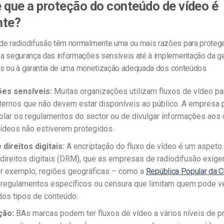
 que a proteção do conteúdo de vídeo é
nte?
e radiodifusão têm normalmente uma ou mais razões para protege
a segurança das informações sensíveis até à implementação da g
tais ou à garantia de uma monetização adequada dos conteúdos
es sensíveis:
Muitas organizações utilizam fluxos de vídeo pa
ternos que não devem estar disponíveis ao público. A empresa 
iolar os regulamentos do sector ou de divulgar informações aos
ídeos não estiverem protegidos.
direitos digitais:
A encriptação do fluxo de vídeo é um aspeto c
direitos digitais (DRM), que as empresas de radiodifusão exige
r exemplo, regiões geográficas – como a
República Popular da C
regulamentos específicos ou censura que limitam quem pode v
os tipos de conteúdo.
ção:
B
As marcas podem ter fluxos de vídeo a vários níveis de 