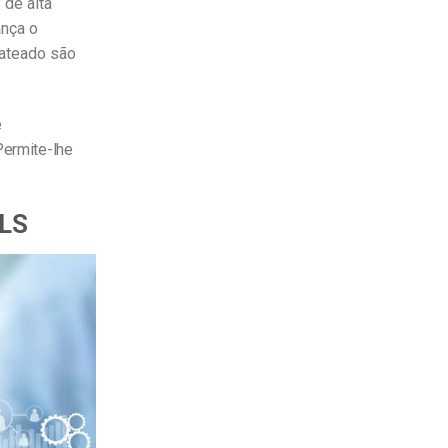
de alta
ança o
rateado são
e
Permite-lhe
HLS