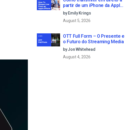
partir de um iPhone da Apple
em 6 passos simples
by Emily Krings
August 5, 2026
OTT Full Form – O Presente e
o Futuro do Streaming Media
by Jon Whitehead
August 4, 2026