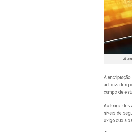
A en
A encriptação
autorizados po
campo de estu
Ao longo dos 
níveis de segu
exige que a pa