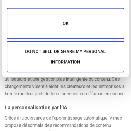
En outre, l’API OTT de Vimeo prend en charge la génération de
jetons d’autorisation, qui sont essentiels pour accorder aux
clients l’accès à des vidéos spécifiques. Ce mécanisme
OK
permet non seulement de renforcer la sécurité, mais aussi de
gérer les sessions.
Mises à jour récentes de Vimeo OTT (2025)
DO NOT SELL OR SHARE MY PERSONAL
Fonctionnalités mises à jour et intégration de l’IA
INFORMATION
Vimeo a apporté d’importantes mises à jour à sa plateforme
OTT, en mettant l’accent sur l’amélioration de l’expérience des
utilisateurs et une gestion plus intelligente du contenu. Ces
changements visent à aider les créateurs et les entreprises à
tirer le meilleur parti de leurs services de diffusion en continu.
La personnalisation par l’IA
Grâce à la puissance de l’apprentissage automatique, Vimeo
propose désormais des recommandations de contenu