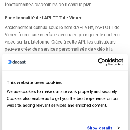
fonctionnalités disponibles pour chaque plan.
Fonctionnalité de l’API OTT de Vimeo
Anciennement connue sous le nom d’API VHX, l’API OTT de
Vimeo fournit une interface sécurisée pour gérer le contenu
vidéo sur la plateforme. Grâce à cette API, les utilisateurs
peuvent créer des services personnalisés de vidéo à la
demande par abonnement (SVOD).
Vous pouvez également gérer divers aspects de vos
services OTT, notamment la gestion des produits, des clients,
This website uses cookies
des vidéos, des collections, des autorisations et des
analyses.
We use cookies to make our site work properly and securely.
Cookies also enable us to get you the best experience on our
Toutes les interactions avec l’API se font via HTTPS et les
website, adding relevant services and enriched content.
données sont échangées au format JSON, ce qui garantit un
processus de communication rationalisé et sécurisé.
Show details