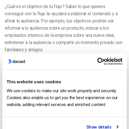
¿Cuál es el objetivo de tu flujo? Saber lo que quieres
conseguir con tu flujo te ayudará a elaborar el contenido y a
afinar tu audiencia. Por ejemplo, tus objetivos podrían ser
informar a tu audiencia sobre un producto, educar a los
empleados internos de la empresa sobre una nueva idea,
entretener a la audiencia o compartir un momento privado con
familiares y amigos.
Tema y contenido
Una vez que conozcas a tu público y tus objetivos, es hora de
elegir un tema para tu
livestream
. Debes elegir un tema
This website uses cookies
concreto y específico que quieras tratar. Elige un tema que
We use cookies to make our site work properly and securely.
responda a las necesidades de tu audiencia. Una vez elegido
Cookies also enable us to get you the best experience on our
el tema, empieza a escribir el contenido de tu livestream. No
website, adding relevant services and enriched content.
tienes que seguir un guión. Sin embargo, te ayudaría tener un
esquema general que quieras seguir.
Show details