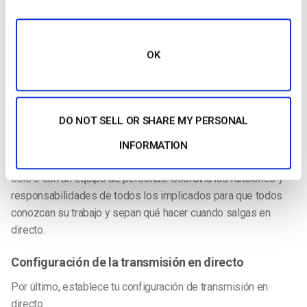
Una vez que hayas creado un esquema, completa los detalles.
¿Hay estadísticas que necesites consultar? ¿Hay áreas de tu
retransmisión en directo en las que quieras compartir otros
contenidos sonoros o visuales? Tener un plan te permite
OK
añadir más profundidad a tu
retransmisión en directo.
Equipo
DO NOT SELL OR SHARE MY PERSONAL
¡Ahora es el momento de formar tu equipo! ¿A quién
necesitas para que te ayude a producir tu retransmisión en
INFORMATION
directo? Puedes desarrollar una retransmisión en directo tú
solo o con un equipo de personas. Coordina las funciones y
responsabilidades de todos los implicados para que todos
conozcan su trabajo y sepan qué hacer cuando salgas en
directo.
Configuración de la transmisión en directo
Por último, establece tu configuración de transmisión en
directo.