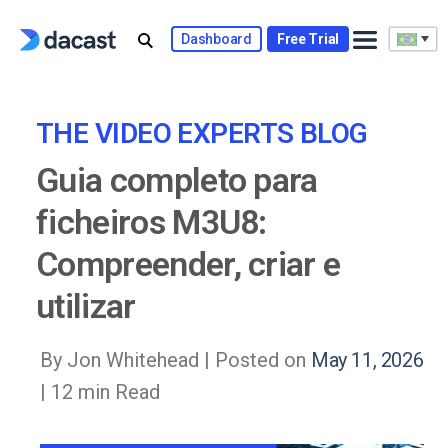
Skip
to
Dashboard
Free Trial
content
THE VIDEO EXPERTS BLOG
Guia completo para
ficheiros M3U8:
Compreender, criar e
utilizar
By Jon Whitehead |
Posted on
May 11, 2026
| 12 min Read