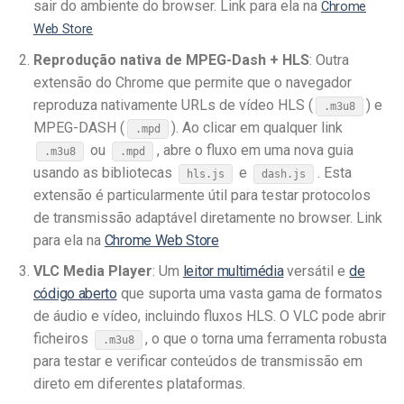
sair do ambiente do browser. Link para ela na
Chrome
Web Store
Reprodução nativa de MPEG-Dash + HLS
: Outra
extensão do Chrome que permite que o navegador
reproduza nativamente URLs de vídeo HLS (
) e
.m3u8
MPEG-DASH (
). Ao clicar em qualquer link
.mpd
ou
, abre o fluxo em uma nova guia
.m3u8
.mpd
usando as bibliotecas
e
. Esta
hls.js
dash.js
extensão é particularmente útil para testar protocolos
de transmissão adaptável diretamente no browser. Link
para ela na
Chrome Web Store
VLC Media Player
: Um
leitor multimédia
versátil e
de
código aberto
que suporta uma vasta gama de formatos
de áudio e vídeo, incluindo fluxos HLS. O VLC pode abrir
ficheiros
, o que o torna uma ferramenta robusta
.m3u8
para testar e verificar conteúdos de transmissão em
direto em diferentes plataformas.