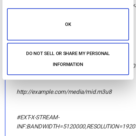
INF:BANDWIDTH=1280000,RESOLUTION=640×
OK
http://example.com/media/low.m3u8
DO NOT SELL OR SHARE MY PERSONAL
#EXT-X-STREAM-
INFORMATION
INF:BANDWIDTH=2560000,RESOLUTION=1280
http://example.com/media/mid.m3u8
#EXT-X-STREAM-
INF:BANDWIDTH=5120000,RESOLUTION=1920