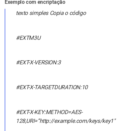
Exemplo com encriptação
texto simples Copia o código
#EXTM3U
#EXT-X-VERSION:3
#EXT-X-TARGETDURATION:10
#EXT-X-KEY:METHOD=AES-
128,URI=”http://example.com/keys/key1″