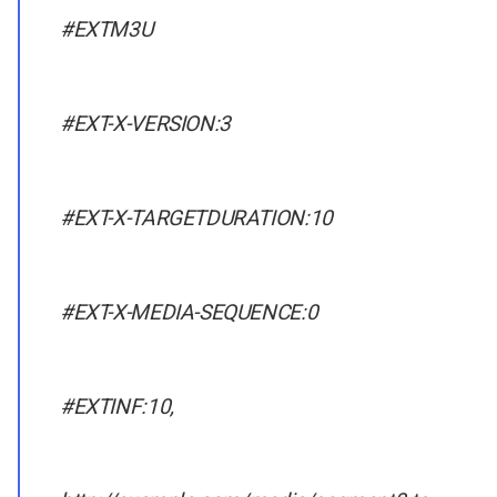
#EXTM3U
#EXT-X-VERSION:3
#EXT-X-TARGETDURATION:10
#EXT-X-MEDIA-SEQUENCE:0
#EXTINF:10,