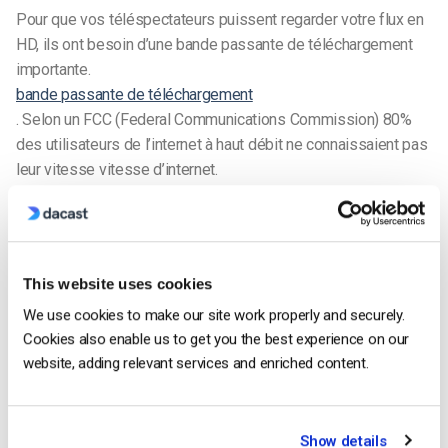
Pour que vos téléspectateurs puissent regarder votre flux en
HD, ils ont besoin d’une bande passante de téléchargement
importante.
bande passante de téléchargement
. Selon un
FCC (Federal Communications Commission) 80%
des utilisateurs de l’internet à haut débit ne connaissaient pas
leur vitesse vitesse d’internet.
La FCC fournit un guide de la vitesse du haut débit pour les
ménages américains moyens. Les exigences en matière de
téléchargement pour la lecture en continu de vidéos de
This website uses cookies
différentes qualités sont les suivantes :
We use cookies to make our site work properly and securely.
SD : 3 à 4 Mbps
Cookies also enable us to get you the best experience on our
website, adding relevant services and enriched content.
HD : 5 à 8 Mbps
Ultra HD (4K) : 25 Mbps
Show details