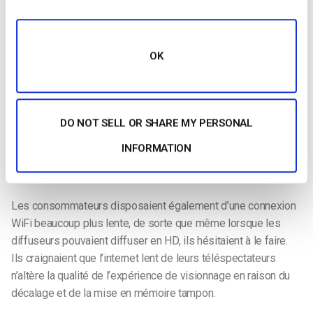
Heureusement, aujourd’hui, les vitesses moyennes
vitesse moyenne de l’internet aux États-Unis
dépassent largement ces exigences, de sorte que la diffusion
en continu en HD ou ultra HD ne pose plus de problème
OK
comme par le passé.
Dans un passé récent, la technologie de diffusion en ligne
n’était pas en mesure d’assurer la diffusion en continu au
DO NOT SELL OR SHARE MY PERSONAL
niveau actuel. À l’époque, les téléspectateurs pouvaient se
INFORMATION
contenter de vitesses de téléchargement inférieures à 1
Mbps.
Les consommateurs disposaient également d’une connexion
WiFi beaucoup plus lente, de sorte que même lorsque les
diffuseurs pouvaient diffuser en HD, ils hésitaient à le faire.
Ils craignaient que l’internet lent de leurs téléspectateurs
n’altère la qualité de l’expérience de visionnage en raison du
décalage et de la mise en mémoire tampon.