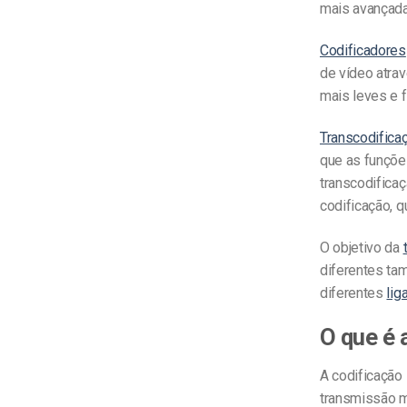
mais avançada
Codificadores
de vídeo atra
mais leves e f
Transcodifica
que as funções
transcodificaç
codificação, q
O objetivo da
diferentes tam
diferentes
lig
O que é 
A codificação
transmissão m