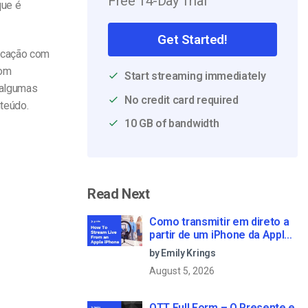
Free 14-Day Trial
que é
Get Started!
ficação com
com
Start streaming immediately
 algumas
No credit card required
teúdo.
10 GB of bandwidth
Read Next
Como transmitir em direto a
partir de um iPhone da Apple
em 6 passos simples
by Emily Krings
August 5, 2026
OTT Full Form – O Presente e