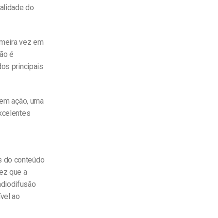
alidade do
rimeira vez em
não é
dos principais
o em ação, uma
excelentes
s do conteúdo
ez que a
adiodifusão
vel ao