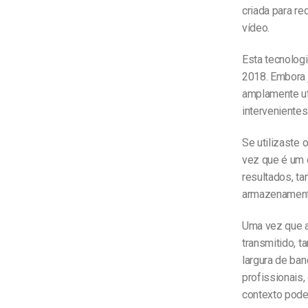
criada para re
vídeo.
Esta tecnologi
2018. Embora j
amplamente uti
interveniente
Se utilizaste 
vez que é um d
resultados, ta
armazenamento
Uma vez que a
transmitido, 
largura de ba
profissionais
contexto pode 