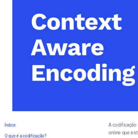
Alojamento de Vídeo On
Video CMS
Privacidade e Seguranç
A codificação
Índice
online que est
O que é a codificação?