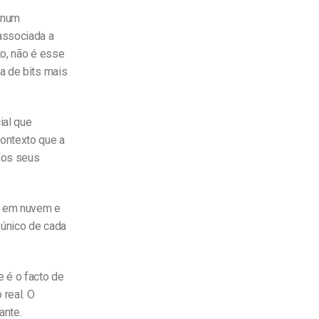
t num
associada a
to, não é esse
a de bits mais
ial que
contexto que a
 dos seus
ão em nuvem e
 único de cada
e é o facto de
 real. O
ante.