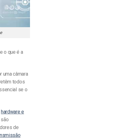
ne
e o que é a
or uma câmara
 retêm todos
ssencial se o
m
hardware e
, são
adores de
ansmissão