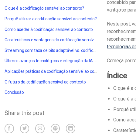
concebido para
O que é a codificação sensível ao contexto?
vantajoso par
Porquê utilizar a codificação sensível ao contexto?
Neste post, v
Como aceder à codificação sensível ao contexto
reconheciment
reconheciment
Caraterísticas e vantagens da codificação sensível ao contexto
tecnologias d
Streaming com taxa de bits adaptável vs. codificação sensível ao contexto
Começa por re
Últimos avanços tecnológicos e integração da IA (2025)
Aplicações práticas da codificação sensível ao contexto para as empresas
Índice
O futuro da codificação sensível ao contexto
O que é a 
Conclusão
O que é a 
Porquê uti
Share this post
Como acede
Carateríst