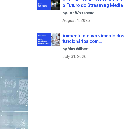
o Futuro do Streaming Media
by Jon Whitehead
August 4, 2026
Aumente o envolvimento dos
funcionários com
comunicações empresariais
by Max Wilbert
em direto
July 31, 2026