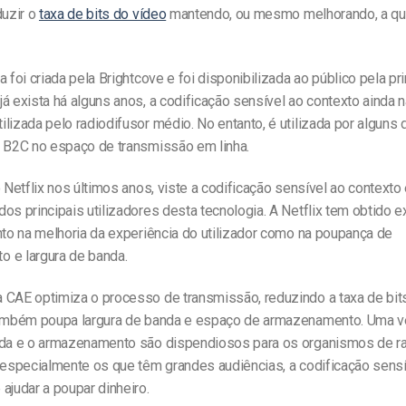
duzir o
taxa de bits do vídeo
mantendo, ou mesmo melhorando, a qu
a foi criada pela Brightcove e foi disponibilizada ao público pela p
á exista há alguns anos, a codificação sensível ao contexto ainda 
lizada pelo radiodifusor médio. No entanto, é utilizada por alguns 
s B2C no espaço de transmissão em linha.
o Netflix nos últimos anos, viste a codificação sensível ao context
os principais utilizadores desta tecnologia. A Netflix tem obtido 
nto na melhoria da experiência do utilizador como na poupança de
 e largura de banda.
 CAE optimiza o processo de transmissão, reduzindo a taxa de bit
também poupa largura de banda e espaço de armazenamento. Uma v
nda e o armazenamento são dispendiosos para os organismos de r
, especialmente os que têm grandes audiências, a codificação sensí
ajudar a poupar dinheiro.