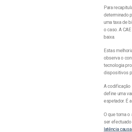
Para recapitul
determinado p
uma taxa de bi
o caso. A CAE
baixa.
Estas melhoria
observa o con
tecnologia pro
dispositivos pa
A codificação
define uma va
espetador. É 
O que torna o
ser efectuado
latência caus