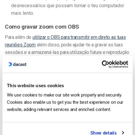
desnecessários que possam tornar o teu computador
mais lento.
Como gravar zoom com OBS
Para além de
utilizar o OBS para transmitir em direto as tuas
reuniões Zoom
a
lém disso, pode ajudar-te a gravar as tuas
sessões e a armazená-las para utilização futura e reprodução
ilimitada. Na plataforma Dacast, podes oferecer estas
gravações como conteúdo VOD ou OTT. Para utilizares a
funcionalidade de gravação, só tens de fazer o seguinte:
This website uses cookies
Lança o OBS Studio
: Abre a aplicação OBS Studio no
We use cookies to make our site work properly and securely.
teu computador.
Cookies also enable us to get you the best experience on our
Cria uma nova cena
: Na secção “Fontes”, clica no
website, adding relevant services and enriched content.
botão “+” e seleciona “Captura de ecrã”. Dá um nome à
fonte e escolhe o ecrã onde a tua reunião Zoom está
visível.
Show details