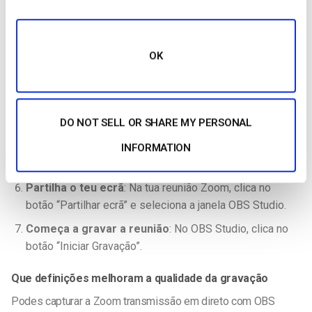
Adiciona fontes de áudio
: Se necessário, adiciona
fontes de áudio, como o microfone da tua webcam ou
outros dispositivos de áudio, utilizando o botão “+”.
OK
Configura as definições corretas
: Ajusta as
definições de saída, a resolução e a taxa de bits para a
qualidade pretendida e o espaço de armazenamento
disponível.
DO NOT SELL OR SHARE MY PERSONAL
Inicia uma chamada Zoom
: Abre a aplicação Zoom e
INFORMATION
entra na reunião que queres gravar.
Partilha o teu ecrã
: Na tua reunião Zoom, clica no
botão “Partilhar ecrã” e seleciona a janela OBS Studio.
Começa a gravar a reunião
: No OBS Studio, clica no
botão “Iniciar Gravação”.
Que definições melhoram a qualidade da gravação
Podes capturar a
Zoom transmissão em direto com OBS