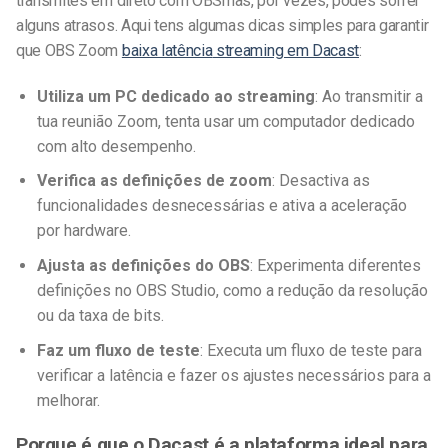
transmites em direto com OBS
mas, por vezes, podes sofrer
alguns atrasos. Aqui tens algumas dicas simples para garantir
que
OBS Zoom
baixa latência
streaming em Dacast
:
Utiliza um PC dedicado ao streaming
: Ao transmitir a
tua reunião Zoom, tenta usar um computador dedicado
com alto desempenho.
Verifica as definições de zoom
: Desactiva as
funcionalidades desnecessárias e ativa a aceleração
por hardware.
Ajusta as definições do OBS
: Experimenta diferentes
definições no OBS Studio, como a redução da resolução
ou da taxa de bits.
Faz um fluxo de teste
: Executa um fluxo de teste para
verificar a latência e fazer os ajustes necessários para a
melhorar.
Porque é que o Dacast é a plataforma ideal para