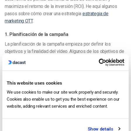
maximiza el retorno de la inversión (ROI). He aquí algunos
pasos sobre
cómo crear una estrategia
estrategia de
marketing OTT
.
1. Planificación de la campaña
La planificación de la campaña empieza por definir los
objetivos y la finalidad del vídeo. Algunos de los objetivos de
marketing más comunes son
Conocimiento de la marca
Generación de clientes potenciales
This website uses cookies
Compromiso del cliente
We use cookies to make our site work properly and securely.
Cookies also enable us to get you the best experience on our
Conversiones
website, adding relevant services and enriched content.
Aumento de las ventas
Por otro lado, algunas de las posibles finalidades del vídeo
Show details