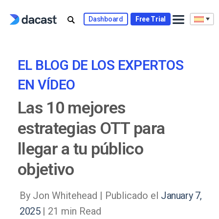
Skip
to
Dashboard
Free Trial
content
EL BLOG DE LOS EXPERTOS
EN VÍDEO
Las 10 mejores
estrategias OTT para
llegar a tu público
objetivo
By Jon Whitehead |
Publicado el
January 7,
2025
| 21 min Read