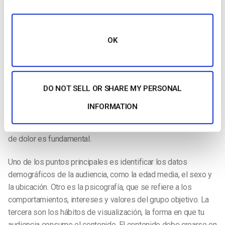
son:
Conocimiento del cliente
OK
Consideración
Decisión
2. Orientación del público
DO NOT SELL OR SHARE MY PERSONAL
Dirigirte a tu público es una de las cosas más importantes a la
INFORMATION
hora de crear una estrategia de marketing de éxito. Saber para
quién estás creando el contenido y comprender sus puntos
de dolor es fundamental.
Uno de los puntos principales es identificar los datos
demográficos de la audiencia, como la edad media, el sexo y
la ubicación. Otro es la psicografía, que se refiere a los
comportamientos, intereses y valores del grupo objetivo. La
tercera son los hábitos de visualización, la forma en que tu
audiencia consume el contenido. El contenido debe crearse en