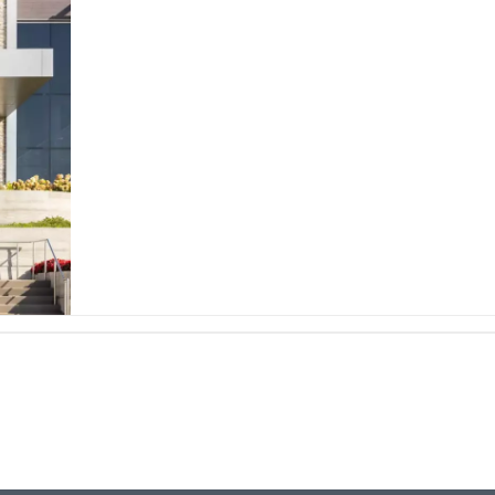
line
Análise de Vídeo
Monetização de Vídeo
a
Marketing em Vídeo