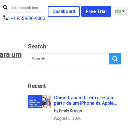
Dashboard
Free Trial
+1 855-896-9300
Search
para um
Recent
Como transmitir em direto a
partir de um iPhone da Apple
em 6 passos simples
by Emily Krings
August 5, 2026