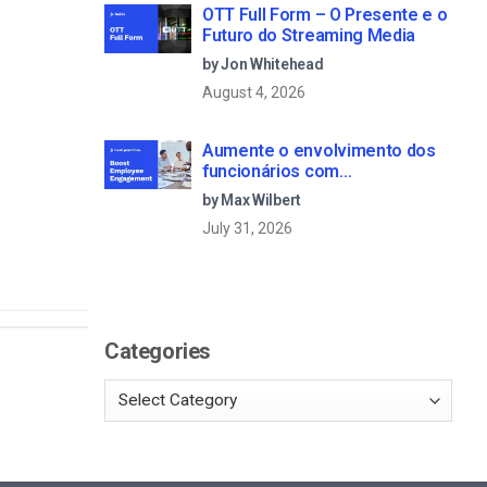
OTT Full Form – O Presente e o
Futuro do Streaming Media
by Jon Whitehead
August 4, 2026
Aumente o envolvimento dos
funcionários com
comunicações empresariais
by Max Wilbert
em direto
July 31, 2026
Categories