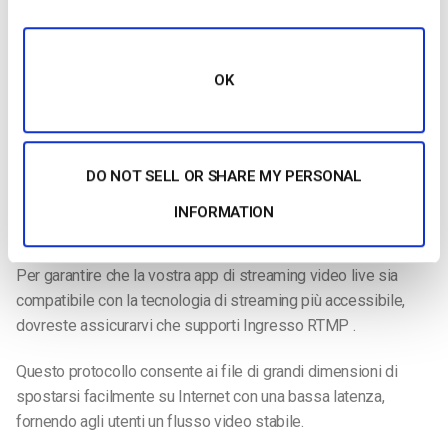
HTML5 offrendo agli utenti un’ottima esperienza di streaming
live su ogni dispositivo.
Ingresso RTMP
OK
Quando la telecamera cattura i file video, l’ingest RTMP deve
essere codificato in un formato digitale più adatto allo
streaming live. Una volta codificati, i file vengono trasportati
DO NOT SELL OR SHARE MY PERSONAL
dal codificatore all’applicazione o al software di streaming
video in diretta. Attualmente, il protocollo ottimale per il
INFORMATION
trasporto da encoder ad app è RTMP.
Per garantire che la vostra app di streaming video live sia
compatibile con la tecnologia di streaming più accessibile,
dovreste assicurarvi che supporti Ingresso RTMP .
Questo protocollo consente ai file di grandi dimensioni di
spostarsi facilmente su Internet con una bassa latenza,
fornendo agli utenti un flusso video stabile.