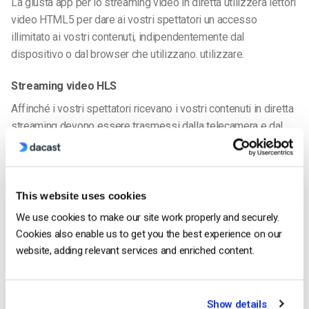
La giusta app per lo streaming video in diretta utilizzerà lettori
video HTML5 per dare ai vostri spettatori un accesso
illimitato ai vostri contenuti, indipendentemente dal
dispositivo o dal browser che utilizzano. utilizzare.
Streaming video HLS
Affinché i vostri spettatori ricevano i vostri contenuti in diretta
streaming devono essere trasmessi dalla telecamera e dal
sistema ai loro dispositivi.
Il modo migliore e più moderno per farlo è l’utilizzo di
Streaming live HTTP
o il protocollo HLS. Questo protocollo
This website uses cookies
viene utilizzato per fornire media visivi e audio su Internet,
We use cookies to make our site work properly and securely.
consentendo una consegna più veloce e una maggiore
Cookies also enable us to get you the best experience on our
affidabilità agli utenti finali.
website, adding relevant services and enriched content.
Lo stesso protocollo di streaming video HLS protocollo
funziona perfettamente anche con streaming del lettore video
Show details